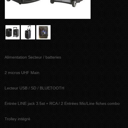
Alimentation Secteur / batteries
2 micros UHF Main
Lecteur USB / SD / BLUETOOTH
Entrée LINE jack 3.5st + RCA / 2 Entrées Mic/Line fiches combo
Trolley intégré