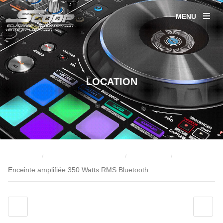
MENU
LOCATION
Location
Location Sonorisation
Enceintes
/
/
/
Enceinte amplifiée 350 Watts RMS Bluetooth